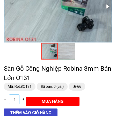
Sàn Gỗ Công Nghiệp Robina 8mm Bản
Lớn O131
Mã: RoL8O131
Đã bán: 0 (cái)
66
–
+