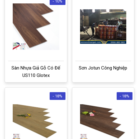
- 10%
Sàn Nhựa Giả Gỗ Có Đế
Sơn Jotun Công Nghiệp
US110 Glotex
- 18%
- 18%