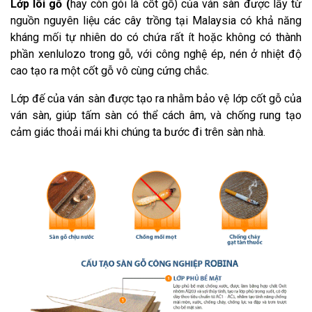
Lớp lõi gỗ (
hay còn gói là cốt gỗ) của ván sàn được lấy từ
nguồn nguyên liệu các cây trồng tại Malaysia có khả năng
kháng mối tự nhiên do có chứa rất ít hoặc không có thành
phần xenlulozo trong gỗ, với công nghệ ép, nén ở nhiệt độ
cao tạo ra một cốt gỗ vô cùng cứng chắc.
Lớp đế của ván sàn được tạo ra nhằm bảo vệ lớp cốt gỗ của
ván sàn, giúp tấm sàn có thể cách âm, và chống rung tạo
cảm giác thoải mái khi chúng ta bước đi trên sàn nhà.