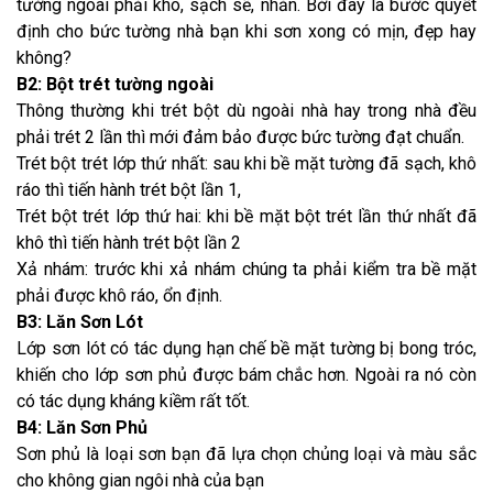
tường ngoài phải khô, sạch sẽ, nhẵn. Bởi đây là bước quyết
định cho bức tường nhà bạn khi sơn xong có mịn, đẹp hay
không?
B2: Bột trét tường ngoài
Thông thường khi trét bột dù ngoài nhà hay trong nhà đều
phải trét 2 lần thì mới đảm bảo được bức tường đạt chuẩn.
Trét bột trét lớp thứ nhất: sau khi bề mặt tường đã sạch, khô
ráo thì tiến hành trét bột lần 1,
Trét bột trét lớp thứ hai: khi bề mặt bột trét lần thứ nhất đã
khô thì tiến hành trét bột lần 2
Xả nhám: trước khi xả nhám chúng ta phải kiểm tra bề mặt
phải được khô ráo, ổn định.
B3: Lăn Sơn Lót
Lớp sơn lót có tác dụng hạn chế bề mặt tường bị bong tróc,
khiến cho lớp sơn phủ được bám chắc hơn. Ngoài ra nó còn
có tác dụng kháng kiềm rất tốt.
B4: Lăn Sơn Phủ
Sơn phủ là loại sơn bạn đã lựa chọn chủng loại và màu sắc
cho không gian ngôi nhà của bạn