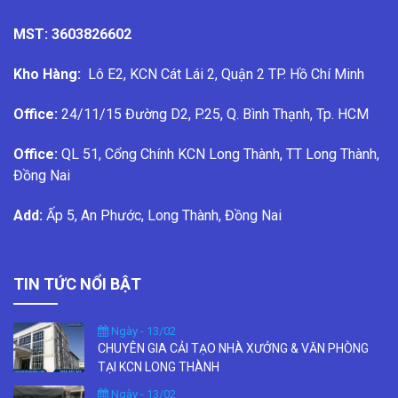
MST: 3603826602
Kho Hàng:
Lô E2, KCN Cát Lái 2, Quận 2 TP. Hồ Chí Minh
Office:
24/11/15 Đường D2, P.25, Q. Bình Thạnh, Tp. HCM
Office:
QL 51, Cổng Chính KCN Long Thành, TT Long Thành,
Đồng Nai
Add:
Ấp 5, An Phước, Long Thành, Đồng Nai
TIN TỨC NỔI BẬT
Ngày - 13/02
CHUYÊN GIA CẢI TẠO NHÀ XƯỞNG & VĂN PHÒNG
TẠI KCN LONG THÀNH
Ngày - 13/02