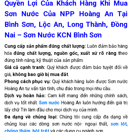
Quyền Lợi Của Khách Hàng Khi Mua
Sơn Nước Của NPP Hoàng An Tại
Bình Sơn, Lộc An, Long Thành, Đồng
Nai – Sơn Nước KCN Bình Sơn
Cung cấp sản phẩm đúng chất lượng:
Luôn đảm bảo hàng
hóa
đúng chất lượng, nguồn gốc, xuất xứ rõ ràng t
heo
đúng tính năng, kỹ thuật của sản phẩm.
Giá cả cạnh tranh:
Quý khách được đảm bảo tuyệt đối về
giá,
không bao giờ bị mua đắt
.
Phong cách phục vụ:
Quý khách hàng luôn được Sơn nước
Hoàng An tư vấn tận tình, chu đáo trong mọi nhu cầu .
Dịch vụ hoàn hảo:
Cam kết mang đến những chính sách,
dịch vụ tốt nhất.
Sơn nước
Hoàng An luôn hướng đến giá trị
lấy chữ Tín làm đầu cho mọi dịch vụ của mình.
Đa dạng về chủng loại:
Chúng tôi cung cấp đa dạng về
chủng loại các dòng sơn nước nội- ngoại thất,
sơn lót
,
chống thấm
,
bột trét
và các dụng cụ ngành sơn.