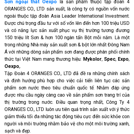
Sơn ngoại thất Oexpo
là sản phẩm thuộc tập đoàn 4
ORANGES CO., LTD sản xuất, là công ty có nguồn vốn nước
ngoài thuộc tập đoàn Asia Leader International Investment.
Được chú trọng đầu tư với số vốn lên đến hơn 100 triệu USD
và có năng lực sản xuất phục vụ thị trường tương đương
150 triệu lít Sơn & hơn 100 ngàn tấn Bột mỗi năm. Là một
trong những Nhà máy sản xuất sơn & bột lớn nhất Đông Nam
Á với những dòng sản phẩm sơn đang được phân phối chính
thức tại Việt Nam mang thương hiệu:
Mykolor
,
Spec
,
Expo
,
Oexpo
,.
Tập Đoàn 4 ORANGES CO., LTD đã đề ra những chính sách
và định hướng phù hợp cho việc cải tiến liên tục các sản
phẩm sơn nước theo tiêu chuẩn quốc tế. Nhằm đáp ứng
được nhu cầu ngày càng cao về sản phẩm sơn trang trí của
thị trường trong nước. Điều quan trọng nhất, Công Ty 4
ORANGES CO., LTD luôn ưu tiên quá trình sản xuất với ý thức
giảm thiểu tối đa những tác động tiêu cực đến sức khỏe con
người và môi trường nhằm bảo vệ cho một môi trường xanh,
sạch và đẹp.