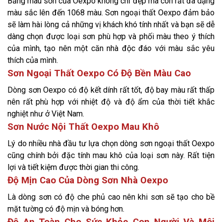
Bảng màu sơn của Oexpo không chỉ đẹp mà còn rất đa dạng
màu sắc lên đến 1068 màu. Sơn ngoại thất Oexpo đảm bảo
sẽ làm hài lòng cả những vị khách khó tính nhất và bạn sẽ dễ
dàng chọn được loại sơn phù hợp và phối màu theo ý thích
của mình, tạo nên một căn nhà độc đáo với màu sắc yêu
thích của mình.
Sơn Ngoại Thất Oexpo Có Độ Bền Màu Cao
Dòng sơn Oexpo có độ kết dính rất tốt, độ bay màu rất thấp
nên rất phù hợp với nhiệt độ và độ ẩm của thời tiết khắc
nghiệt như ở Việt Nam.
Sơn Nước Nội Thất Oexpo Mau Khô
Lý do nhiều nhà đầu tư lựa chọn dòng sơn ngoại thất Oexpo
cũng chính bởi đặc tính mau khô của loại sơn này. Rất tiện
lợi và tiết kiệm được thời gian thi công.
Độ Mịn Cao Của Dòng Sơn Nhà Oexpo
Là dòng sơn có độ che phủ cao nên khi sơn sẽ tạo cho bề
mặt tường có độ mịn và bóng hơn.
Độ An Toàn Cho Sức Khỏe Con Người Và Môi