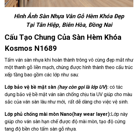
Hình Ảnh Sàn Nhựa Vân Gỗ Hèm Khóa Đẹp
Tại Tân Hiệp, Biên Hòa, Đồng Nai
Cấu Tạo Chung Của Sàn Hèm Khóa
Kosmos N1689
Tấm ván sàn nhựa khi hoàn thành trông vô cùng đẹp mắt như
một thanh gỗ liền mạch, chúng được hình thành theo cấu trúc
xếp tầng bao gồm các lớp như sau:
Lớp bảo vệ bề mặt sàn
(hay còn gọi là lớp UV
):
có tác
dụng bảo vệ bề mặt ván sàn chống chịu tia UV giúp cho màu
sắc của ván sàn lâu như mới, rất dễ dàng cho việc vệ sinh.
Lớp phủ chống mài mòn Nano(hay wear layer):
Lớp này
giúp cho ván sàn hạn chế được độ mài mòn, tạo độ cứng
tang độ bền cho tấm sàn gỗ nhựa.