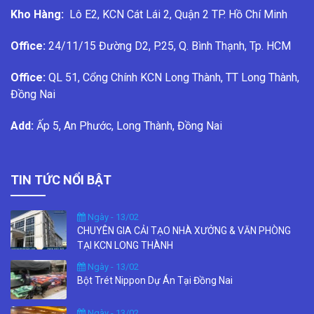
Kho Hàng:
Lô E2, KCN Cát Lái 2, Quận 2 TP. Hồ Chí Minh
Office:
24/11/15 Đường D2, P.25, Q. Bình Thạnh, Tp. HCM
Office:
QL 51, Cổng Chính KCN Long Thành, TT Long Thành,
Đồng Nai
Add:
Ấp 5, An Phước, Long Thành, Đồng Nai
TIN TỨC NỔI BẬT
Ngày - 13/02
CHUYÊN GIA CẢI TẠO NHÀ XƯỞNG & VĂN PHÒNG
TẠI KCN LONG THÀNH
Ngày - 13/02
Bột Trét Nippon Dự Án Tại Đồng Nai
Ngày - 13/02