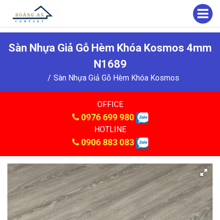
Sàn Nhựa Giả Gỗ Hèm Khóa Kosmos 4mm
N1689
Sàn Nhựa Giả Gỗ Hèm Khóa Kosmos
OFFICE
0976 699 980
HOTLINE
0906 883 083